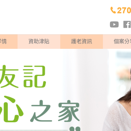
詳情
資助津貼
護老資訊
個案分