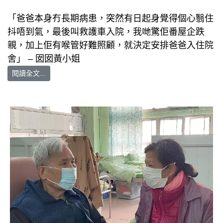
「爸爸本身冇長期病患，突然有日起身覺得個心翳住
抖唔到氣，最後叫救護車入院，我哋驚佢番屋企跌
親，加上佢有喉管好難照顧，就決定安排爸爸入住院
舍」 – 囡囡黃小姐
閱讀全文...