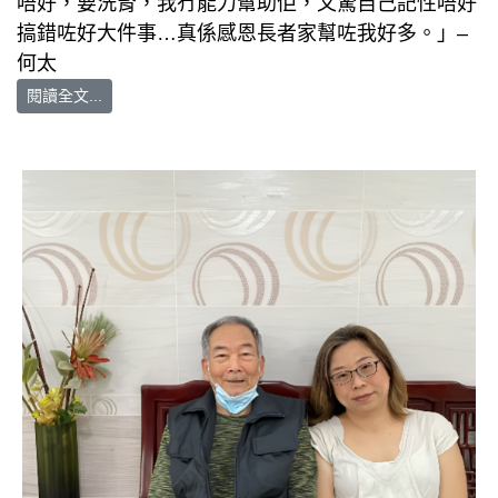
唔好，要洗腎，我冇能力幫助佢，又驚自己記性唔好
搞錯咗好大件事…真係感恩長者家幫咗我好多。」–
何太
閱讀全文...