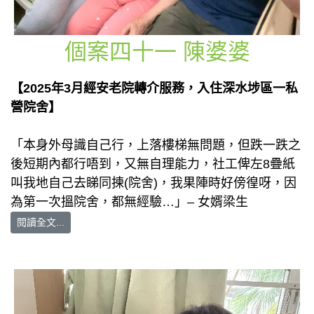
個案四十一 陳婆婆
【2025年3月經安老院轉介服務，入住深水埗區一私
營院舍】
「本身外母識自己行，上落樓梯無問題，但跌一跌之
後短期內都行唔到，又無自理能力，社工俾左8疊紙
叫我地自己去睇同揀(院舍)，我果陣時好傍徨呀，因
為第一次搵院舍，都無經驗…」– 女婿梁生
閱讀全文...