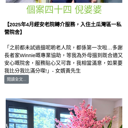
個案四十四 倪婆婆
【2025年4月經安老院轉介服務，入住土瓜灣區一私
營院舍】
「之前都未試過搵呢啲老人院，都係第一次啦…多謝
長者家Winnie嘅專業協助，等我為外母搵到既合適又
安心嘅院舍，服務貼心又可靠，我相當滿意，如果要
我比分我比滿分㗎!」- 女婿黃先生
閱讀全文...