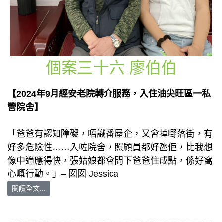
個案三十六 廖伯伯
【2024年9月經安老院轉介服務，入住油尖旺區一私
營院舍】
「爸爸有認知障礙，唔識番屋企，又會掉嘢落街，有
好多危險性……入咗院舍，照顧員都好氹佢，比我想
像中適應得快，張姑娘都會問下爸爸住成點，係好窩
心嘅行動。」– 囡囡 Jessica
閱讀全文...