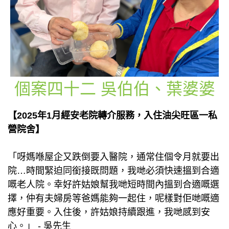
個案四十二 吳伯伯、葉婆婆
【2025年1月經安老院轉介服務，入住油尖旺區一私
營院舍】
「呀媽喺屋企又跌倒要入醫院，通常住個令月就要出
院…時間緊迫同銜接既問題，我哋必須快速搵到合適
嘅老人院。幸好許姑娘幫我哋短時間內搵到合適嘅選
擇，仲有夫婦房等爸媽能夠一起住，呢樣對佢哋嘅適
應好重要。入住後，許姑娘持續跟進，我哋感到安
心。」 - 吳先生