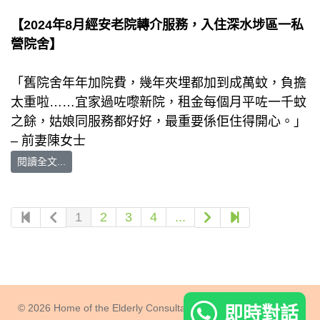
【2024年8月經安老院轉介服務，入住深水埗區一私
營院舍】
「舊院舍年年加院費，幾年夾埋都加到成萬蚊，負擔
太重啦……宜家過咗嚟新院，租金每個月平咗一千蚊
之餘，姑娘同服務都好好，最重要係佢住得開心。」
– 前妻陳女士
閱讀全文...
1
2
3
4
...
© 2026 Home of the Elderly Consultancy Ltd.
即時對話