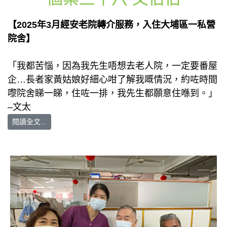
【2025年3月經安老院轉介服務，入住大埔區一私營
院舍】
「我都苦惱，因為我先生唔想去老人院，一定要番屋
企…長者家黃姑娘好細心咁了解我嘅情況，約咗時間
嚟院舍睇一睇，住咗一排，我先生都願意住喺到。」
–文太
閱讀全文...