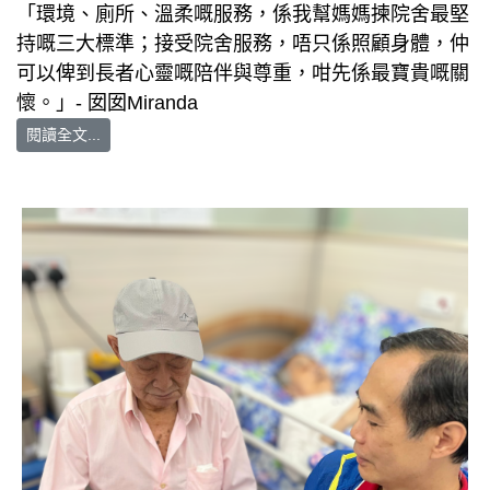
「環境、廁所、溫柔嘅服務，係我幫媽媽揀院舍最堅
持嘅三大標準；接受院舍服務，唔只係照顧身體，仲
可以俾到長者心靈嘅陪伴與尊重，咁先係最寶貴嘅關
懷。」- 囡囡Miranda
閱讀全文...