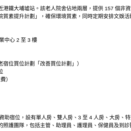
港鐵大埔墟站。該老人院舍佔地兩層，提供 157 個非
院質素提升計劃」，確保環境質素，同時定期安排文娛活
中心 2 至 3 樓
老宿位買位計劃「改善買位計劃」）
位
雜費）
非資助宿位，設有單人房、雙人房、3 至 4 人房、大房
的照護團隊，包括主管、助理員、護理員、保健員及到診