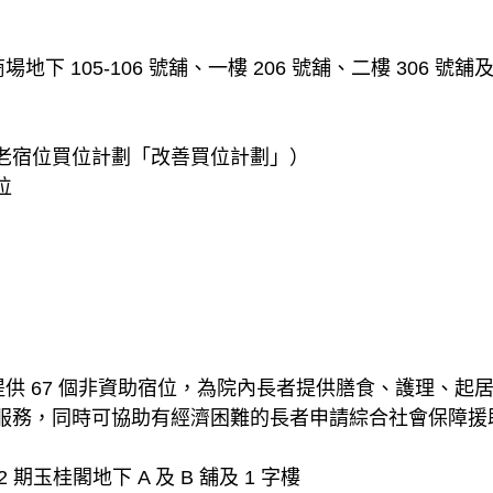
 105-106 號舖、一樓 206 號舖、二樓 306 號舖及
老宿位買位計劃「改善買位計劃」）
位
提供 67 個非資助宿位，為院內長者提供膳食、護理、
服務，同時可協助有經濟困難的長者申請綜合社會保障援
期玉桂閣地下 A 及 B 舖及 1 字樓