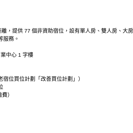
的距離，提供 77 個非資助宿位，設有單人房、雙人房、
等服務。
商業中心 1 字樓
老宿位買位計劃「改善買位計劃」）
位
括雜費）