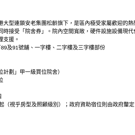
港大型連鎖安老集團松齡旗下，是區內極受家屬歡迎的熱
同時接受「院舍券」。院內空間寬敞，硬件設施設備現代
理支援。
下89及91號舖、一字樓、二字樓及三字樓部份
位計劃」甲一級買位院舍）
位
個
 起（視乎房型及照顧級別）；政府資助宿位則由政府釐定（約港幣 