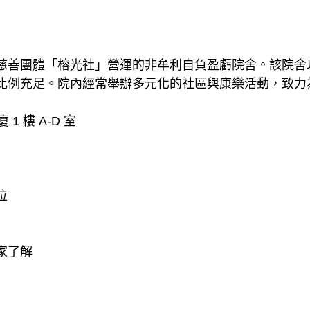
慈善團體「榕光社」營運的非牟利自負盈虧院舍。該院舍
比例充足。院內經常舉辦多元化的社區與康樂活動，致力
1 樓 A-D 室
位
家了解