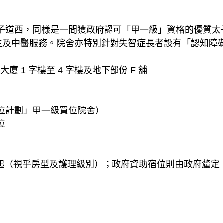
子道西，同樣是一間獲政府認可「甲一級」資格的優質太
醫生及中醫服務。院舍亦特別針對失智症長者設有「認知
大廈 1 字樓至 4 字樓及地下部份 F 舖
位計劃」甲一級買位院舍）
位
起（視乎房型及護理級別）；政府資助宿位則由政府釐定（約港幣 $