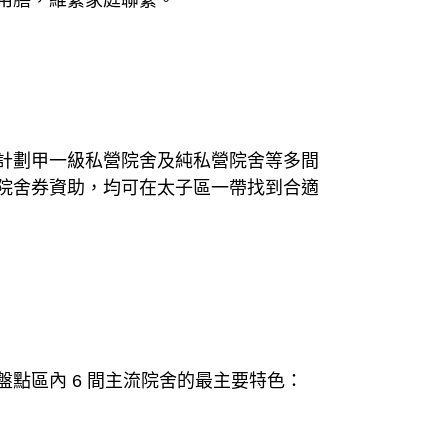
用膳，維繫家庭聯繫。
計劃甲一級私營院舍及純私營院舍等多間
院舍券資助，均可在太子區一帶找到合適
點區內 6 間主流院舍的最主要特色：