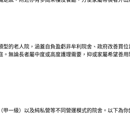
滿足感。附近亦有多間茶樓及餐廳，方便家屬帶長者外出
類型的老人院，涵蓋自負盈虧非牟利院舍、政府改善買位
庭。無論長者屬中度或高度護理需要，抑或家屬希望善用
（甲一級）以及純私營等不同營運模式的院舍。以下為你盤