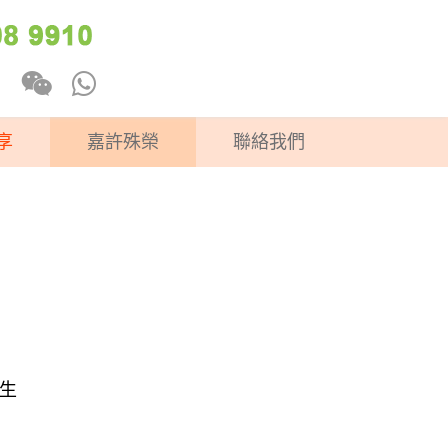
享
嘉許殊榮
聯絡我們
生