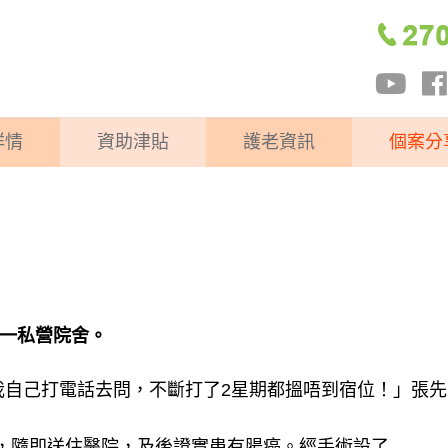
詳情
資助津貼
護老資訊
個案分
區一私營院舍。
我自己打電話去問，不斷打了2星期都搵唔到宿位！」張先
，隨即送住醫院，及後證實患有腸癌。經手術設了