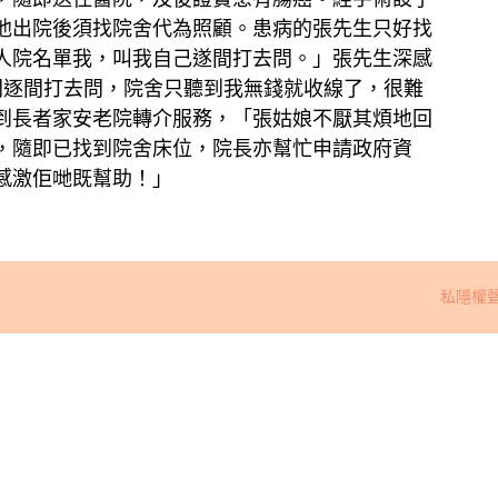
他出院後須找院舍代為照顧。患病的張先生只好找
人院名單我，叫我自己遂間打去問。」張先生深感
間逐間打去問，院舍只聽到我無錢就收線了，很難
到長者家安老院轉介服務，「張姑娘不厭其煩地回
，隨即已找到院舍床位，院長亦幫忙申請政府資
感激佢哋既幫助！」
私隱權