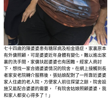
七十四歲的陳婆婆患有糖尿病及柏金遜症，家裏原本
有外傭照顧，可是婆婆近年身體有變化，難以進出家
裏的洗手間，家傭扶起婆婆也有困難。經家人商討
下，想找一家合適婆婆情況的院舍。在網上接觸到長
者家安老院轉介服務後，張姑娘配對了一所靠近婆婆
家人住處的老人院，方便家人前往探望之餘，院舍設
施又能配合婆婆的需要，「有院舍姑娘照顧婆婆，我
和家人都安心得多了！」