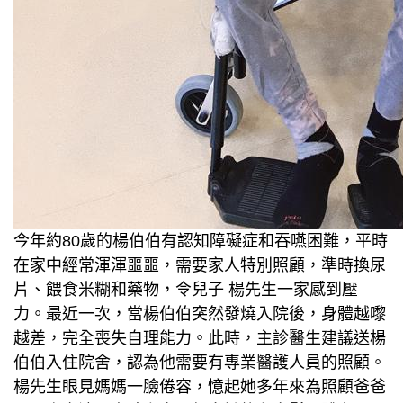
今年約80歲的楊伯伯有認知障礙症和吞嚥困難，平時
在家中經常渾渾噩噩，需要家人特別照顧，準時換尿
片、餵食米糊和藥物，令兒子 楊先生一家感到壓
力。最近一次，當楊伯伯突然發燒入院後，身體越嚟
越差，完全喪失自理能力。此時，主診醫生建議送楊
伯伯入住院舍，認為他需要有專業醫護人員的照顧。
楊先生眼見媽媽一臉倦容，憶起她多年來為照顧爸爸