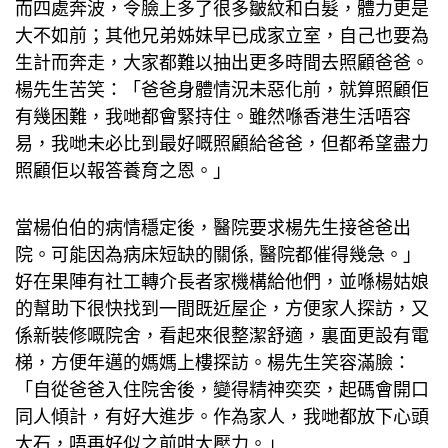
而四處奔波，令臉上多了很多皺紋和白髮，體力更是
大不如前；其他兄弟姊妹早已成家立室，自己也要為
生計而奔走，大家都難以抽出更多時間去照顧爸爸。
楊先生苦笑：「爸爸身體情況未惡化前，就算照顧佢
有幾困難，我哋都會緊持住。雖然喺香港生活唔容
易，我哋未必比到最好嘅照顧給爸爸，但都希望盡力
照顧佢以報答養育之恩。」
當楊伯伯的病情穩定後，醫院要求楊先生接爸爸出
院。可能因為病床短缺的關係, 醫院都催得幾急。」
好在果陣有社工轉介長者家機構給他們，並喺楊姑娘
的幫助下很快找到一間既近屋企，方便家人探訪，又
係新裝修嘅院舍，看起來很整潔舒適，裏面更設有電
梯，方便年邁的媽媽上樓探訪。楊先生笑容滿臉：
「自從爸爸入住院舍後，變得精神奕奕，起碼會開口
同人傾計，有好大進步。作為家人，我哋都放下心頭
大石，唔再好似之前咁大壓力。」