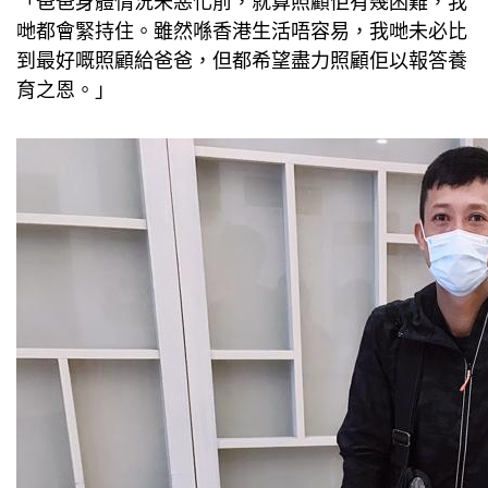
「爸爸身體情況未惡化前，就算照顧佢有幾困難，我
哋都會緊持住。雖然喺香港生活唔容易，我哋未必比
到最好嘅照顧給爸爸，但都希望盡力照顧佢以報答養
育之恩。」